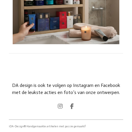
DA design is ook te volgen op Instagram en Facebook
met de leukste acties en foto’s van onze ontwerpen.
I
F
n
a
s
c
t
e
!
iDA-Design® Handgemaakte artikelen met passie gemaakt
a
b