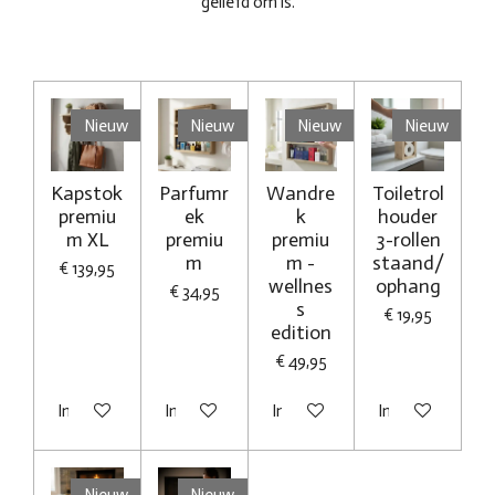
geliefd om is.
Nieuw
Nieuw
Nieuw
Nieuw
Kapstok
Parfumr
Wandre
Toiletrol
premiu
ek
k
houder
m XL
premiu
premiu
3-rollen
m
m -
staand/
€ 139,95
wellnes
ophang
€ 34,95
s
€ 19,95
edition
€ 49,95
In winkelwagen
In winkelwagen
In winkelwagen
In winkelwagen
Nieuw
Nieuw