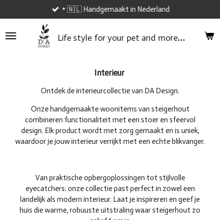
* 🇳🇱 Handgemaakt in Nederland
Ga
direct
naar
...
Life style
for your
pet and
more
de
hoofdinhoud
Interieur
Ontdek de interieurcollectie van DA Design.
Onze handgemaakte woonitems van steigerhout
combineren functionaliteit met een stoer en sfeervol
design. Elk product wordt met zorg gemaakt en is uniek,
waardoor je jouw interieur verrijkt met een echte blikvanger.
Van praktische opbergoplossingen tot stijlvolle
eyecatchers: onze collectie past perfect in zowel een
landelijk als modern interieur. Laat je inspireren en geef je
huis die warme, robuuste uitstraling waar steigerhout zo