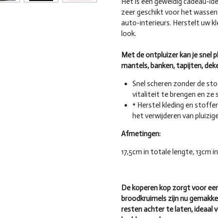
Het is een geweldig cadeau-ide
zeer geschikt voor het wassen
auto-interieurs. Herstelt uw kl
look.
Met de ontpluizer kan je snel pl
mantels, banken, tapijten, deke
Snel scheren zonder de sto
vitaliteit te brengen en ze
* Herstel kleding en stoffe
het verwijderen van pluizige
Afmetingen:
17,5cm in totale lengte, 13cm i
De koperen kop zorgt voor een
broodkruimels zijn nu gemakkel
resten achter te laten, ideaal 