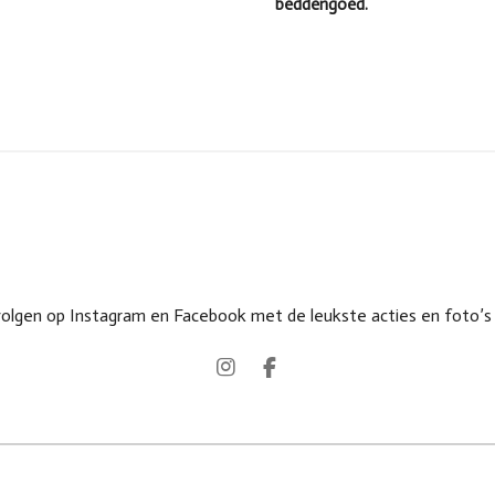
beddengoed.
volgen op Instagram en Facebook met de leukste acties en foto’
I
F
n
a
s
c
t
e
a
b
g
o