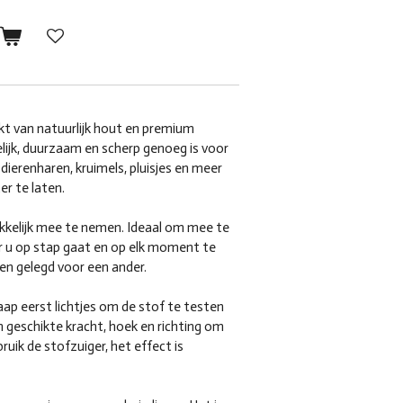
n
kt van natuurlijk hout en premium
elijk, duurzaam en scherp genoeg is voor
 dierenharen, kruimels, pluisjes en meer
er te laten.
akkelijk mee te nemen. Ideaal om mee te
 u op stap gaat en op elk moment te
en gelegd voor een ander.
aap eerst lichtjes om de stof te testen
n geschikte kracht, hoek en richting om
uik de stofzuiger, het effect is