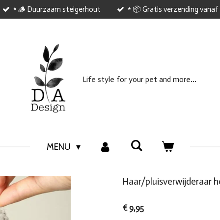
* 🪵 Duurzaam steigerhout
* 📦 Gratis verzending vanaf
...
Life style
for your
pet and
more
MENU
Haar/pluisverwijderaar 
€ 9,95