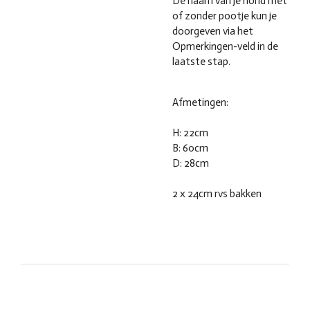
De naam van je hond met
of zonder pootje kun je
doorgeven via het
Opmerkingen-veld in de
laatste stap.
Afmetingen:
H: 22cm
B: 60cm
D: 28cm
2 x 24cm rvs bakken