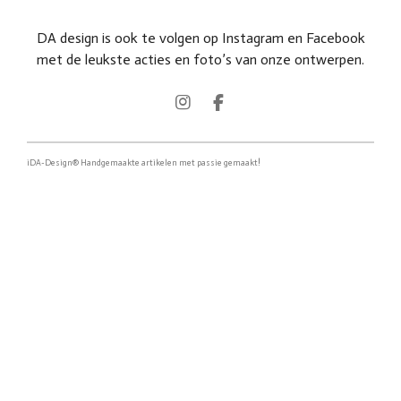
DA design is ook te volgen op Instagram en Facebook
met de leukste acties en foto’s van onze ontwerpen.
I
F
n
a
s
c
t
e
!
iDA-Design® Handgemaakte artikelen met passie gemaakt
a
b
g
o
r
o
a
k
m