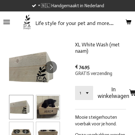
* 🇳🇱 Handgemaakt in Nederland
Ga
direct
naar
...
Life style
for your
pet and
more
de
hoofdinhoud
XL White Wash (met
naam)
€ 74,95
GRATIS verzending
In
winkelwagen
Mooie steigerhouten
voerbak voor je hond.
Onze voerbakken worden