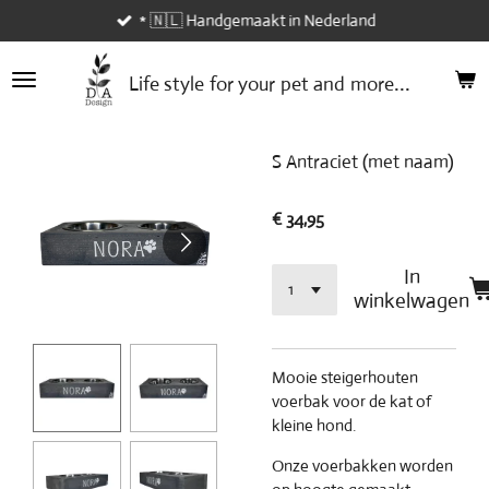
* 🇳🇱 Handgemaakt in Nederland
Ga
direct
naar
...
Life style
for your
pet and
more
de
hoofdinhoud
S Antraciet (met naam)
€ 34,95
In
winkelwagen
Mooie steigerhouten
voerbak voor de kat of
kleine hond.
Onze voerbakken worden