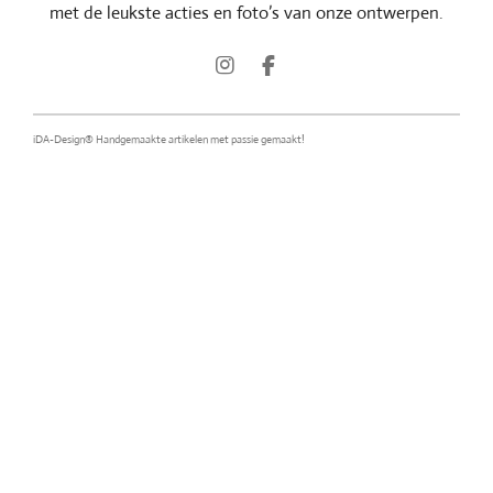
met de leukste acties en foto’s van onze ontwerpen.
I
F
n
a
s
c
t
e
!
iDA-Design® Handgemaakte artikelen met passie gemaakt
a
b
g
o
r
o
a
k
m