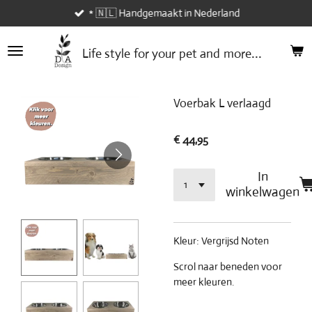
* 🇳🇱 Handgemaakt in Nederland
Ga
direct
naar
...
Life style
for your
pet and
more
de
hoofdinhoud
Voerbak L verlaagd
€ 44,95
In
winkelwagen
Kleur: Vergrijsd Noten
Scrol naar beneden voor
meer kleuren.