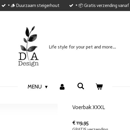
* 🪵 Duurzaam steigerhout
* 📦 Gratis verzending vanaf
...
Life style
for your
pet and
more
MENU
Voerbak XXXL
€ 119,95
GRATIS verzending