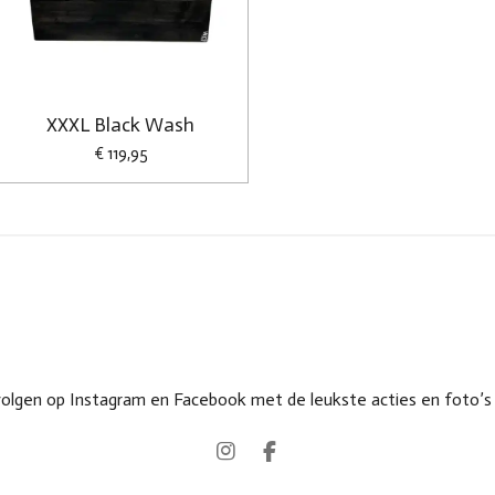
XXXL Black Wash
€ 119,95
volgen op Instagram en Facebook met de leukste acties en foto’
I
F
n
a