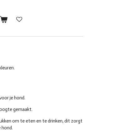
n
kleuren.
oor je hond.
hoogte gemaakt.
ukken om te eten en te drinken, dit zorgt
 hond.