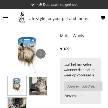
* 🪵 Duurzaam steigerhout
Ga
direct
naar
...
Life style
for your
pet and
more
de
hoofdinhoud
Muisje Wooly
€ 3,99
Laat het me weten
wanneer dit product
weer op voorraad is.
Verzenden