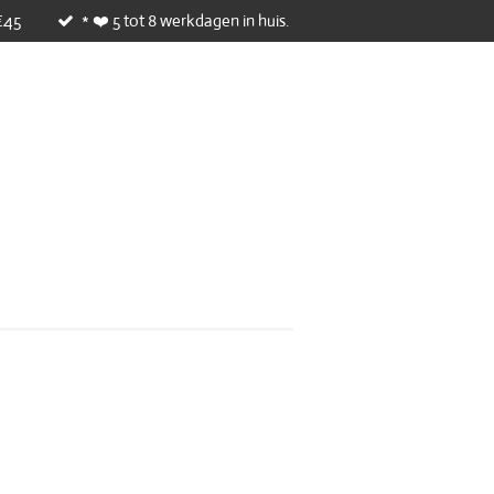
€45
* ❤️ 5 tot 8 werkdagen in huis.