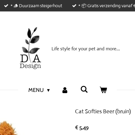
* 🪵 Duurzaam steigerhout
* 📦 Gratis verzending vanaf 
...
Life style
for your
pet and
more
MENU
Cat Softies Beer (bruin)
€ 5,49