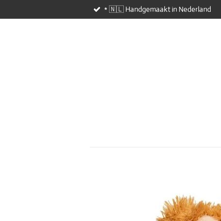
* 🇳🇱 Handgemaakt in Nederland
Ga
direct
naar
de
hoofdinhoud