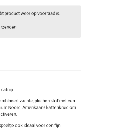
t product weer op voorraad is.
erzenden
 catnip.
mbineert zachte, pluchen stof met een
mium Noord-Amerikaans kattenkruid om
activeren.
speeltje ook ideaal voor een fijn